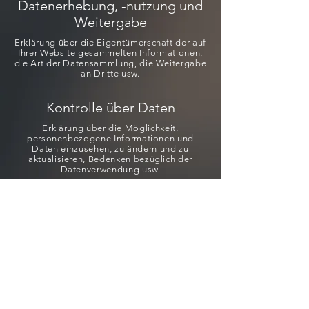
Datenerhebung, -nutzung und
Weitergabe
Erklärung über die Eigentümerschaft der auf
Ihrer Website gesammelten Informationen,
die Art der Datensammlung, die Weitergabe
an Dritte usw.
Kontrolle über Daten
Erklärung über die Möglichkeit,
personenbezogene Informationen und
Daten einzusehen, zu ändern und zu
aktualisieren, Bedenken bezüglich der
Datenverwendung usw.
Datensicherheit
Schutzmaßnahmen der
Nutzerdaten,
Datenverschlüsselung,
Serverinformationen, auf denen
die Daten gespeichert werden,
Datenübertragung usw.